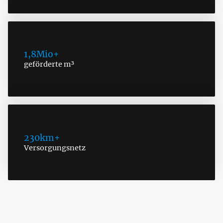
1,8Mio+
geförderte m³
230km+
Versorgungsnetz