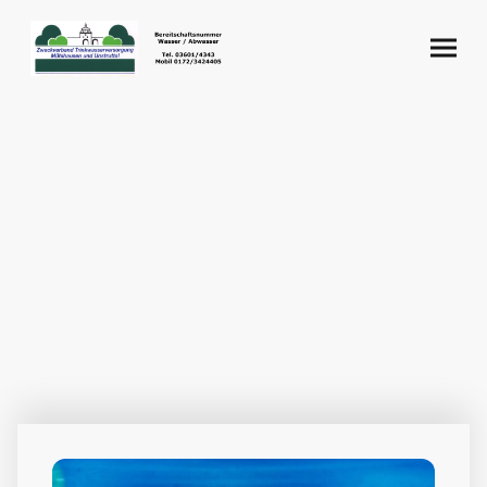
Wasser ist
unser Leben
Willkommen bei der
Trinkwasserversorgung
Mühlhausen und Unstruttal
Interesse an einem neuen Job, einer
Ausbildung oder einem Praktikum bei uns?