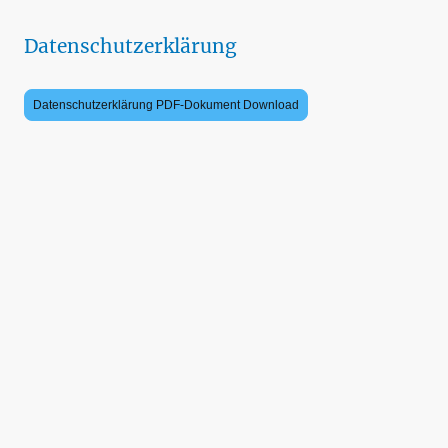
Datenschutzerklärung
Datenschutzerklärung PDF-Dokument Download
Kontakt:
Zweckverband Trinkwasserversorgung
Mühlhausen und Unstruttal
Windeberger Landstraße 73
99974 Mühlhausen
Tel: 03601/434572
Fax: 03601/434573
E-Mail: info@trinkwasser-muehlhausen.de
©Urheberrecht. Alle Rechte vorbehalten.